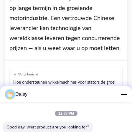
op lange termijn in de groeiende
motorindustrie. Een vertrouwde Chinese
leverancier kan technologie van
wereldklasse leveren tegen concurrerende
prijzen — als u weet waar u op moet letten.
Vorig bericht
Hoe ondersteunen wikkelmachines voor stators de groei
van elektrische voertuigen, HVAC en motoren voor
Daisy
hernieuwbare energie?
Volgende Post
Hoe veranderen volautomatische statorwikkelmachines
12:37 PM
de toekomst van de motorproductie?
Good day, what product are you looking for?