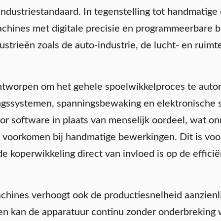
ndustriestandaard. In tegenstelling tot handmatig
hines met digitale precisie en programmeerbare be
ustrieën zoals de auto-industrie, de lucht- en ruimt
ntworpen om het gehele spoelwikkelproces te auto
ssystemen, spanningsbewaking en elektronische sy
or software in plaats van menselijk oordeel, wat o
 voorkomen bij handmatige bewerkingen. Dit is voora
e koperwikkeling direct van invloed is op de effici
hines verhoogt ook de productiesnelheid aanzienl
den kan de apparatuur continu zonder onderbrekin