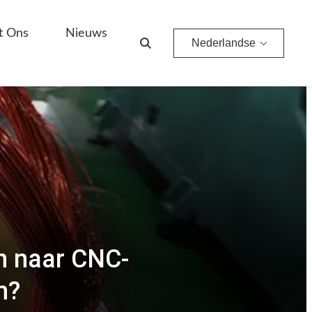
t Ons
Nieuws
Nederlandse
n naar CNC-
n?