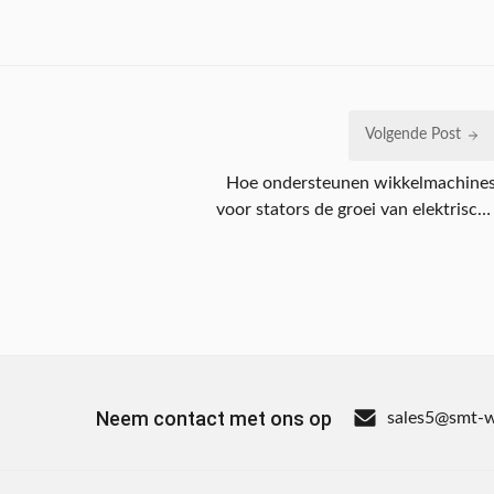
Volgende Post
Hoe ondersteunen wikkelmachine
voor stators de groei van elektrisch
voertuigen, HVAC en motoren voo
hernieuwbare energie
Neem contact met ons op
sales5@smt-