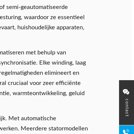
e of semi-geautomatiseerde
sturing, waardoor ze essentieel
evaart, huishoudelijke apparaten,
matiseren met behulp van
nchronisatie. Elke winding, laag
nregelmatigheden elimineert en
l cruciaal voor zeer efficiënte
ëntie, warmteontwikkeling, geluid
contact
ijk. Met automatische
g werken. Meerdere statormodellen