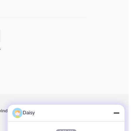
s
e
r
?
winding.com
8613914006446
86-512-66316783-802
Daisy