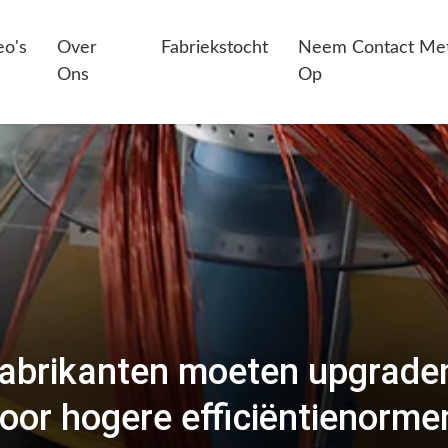
eo's
Over
Fabriekstocht
Neem Contact Me
Ons
Op
brikanten moeten upgrade
oor hogere efficiëntienorme