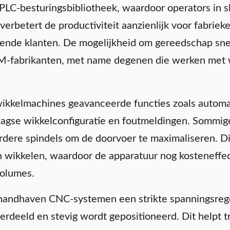
LC-besturingsbibliotheek, waardoor operators in 
 verbetert de productiviteit aanzienlijk voor fabrie
ende klanten. De mogelijkheid om gereedschap snel
-fabrikanten, met name degenen die werken met we
kkelmachines geavanceerde functies zoals automati
aagse wikkelconfiguratie en foutmeldingen. Sommig
rdere spindels om de doorvoer te maximaliseren. D
an wikkelen, waardoor de apparatuur nog kosteneffe
volumes.
 handhaven CNC-systemen een strikte spanningsrege
erdeeld en stevig wordt gepositioneerd. Dit helpt tr