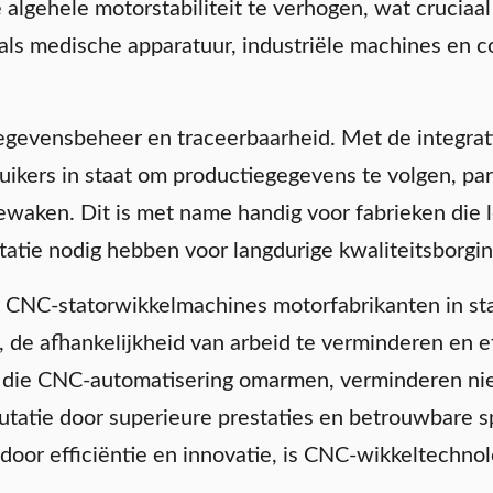
 algehele motorstabiliteit te verhogen, wat cruciaa
oals medische apparatuur, industriële machines en 
 gegevensbeheer en traceerbaarheid. Met de integra
ikers in staat om productiegegevens te volgen, par
bewaken. Dit is met name handig voor fabrieken die
tie nodig hebben voor langdurige kwaliteitsborging
ar CNC-statorwikkelmachines motorfabrikanten in st
 de afhankelijkheid van arbeid te verminderen en e
n die CNC-automatisering omarmen, verminderen niet
atie door superieure prestaties en betrouwbare sp
door efficiëntie en innovatie, is CNC-wikkeltechnol