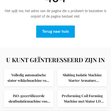
Het spijt me, het adres van de pagina die u probeert te bezoeken is
onjuist of de pagina bestaat niet.
Terug naar huis
U KUNT GEÏNTERESSEERD ZIJN IN
Volledig automatische
Sluiting Isolatie Machine
stator wikkelmachine voor
Starter Armature
2 polen stator met
Productie SMT-C100
maximale stapelhoogte ≤
ISO-gecertificeerde
Preforming Coil Forming
320 mm en ISO9001:2008
sleufisolatiemachine voor
Machine met Stator I.D
gecertificeerd
3-fasenmotor met hoge
Φ50-120mm O.D Φ80-