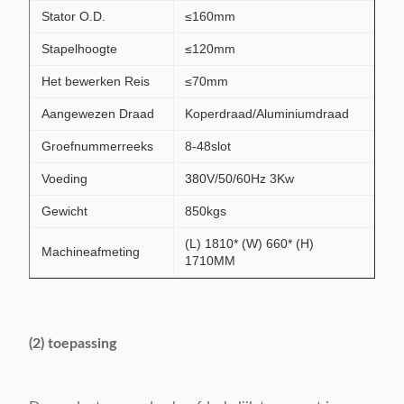
Stator O.D.
≤160mm
Stapelhoogte
≤120mm
Het bewerken Reis
≤70mm
Aangewezen Draad
Koperdraad/Aluminiumdraad
Groefnummerreeks
8-48slot
Voeding
380V/50/60Hz 3Kw
Gewicht
850kgs
(L) 1810* (W) 660* (H)
Machineafmeting
1710MM
(2) toepassing