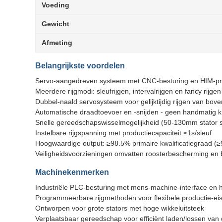
Voeding
Gewicht
Afmeting
Belangrijkste voordelen
Servo-aangedreven systeem met CNC-besturing en HIM-p
Meerdere rijgmodi: sleufrijgen, intervalrijgen en fancy rijgen
Dubbel-naald servosysteem voor gelijktijdig rijgen van bov
Automatische draadtoevoer en -snijden - geen handmatig k
Snelle gereedschapswisselmogelijkheid (50-130mm stator s
Instelbare rijgspanning met productiecapaciteit ≤1s/sleuf
Hoogwaardige output: ≥98.5% primaire kwalificatiegraad (
Veiligheidsvoorzieningen omvatten roosterbescherming en
Machinekenmerken
Industriële PLC-besturing met mens-machine-interface en 
Programmeerbare rijgmethoden voor flexibele productie-ei
Ontworpen voor grote stators met hoge wikkeluitsteek
Verplaatsbaar gereedschap voor efficiënt laden/lossen van 