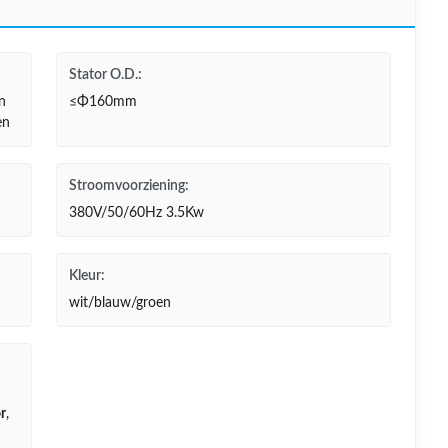
Stator O.D.:
n
≤Φ160mm
en
Stroomvoorziening:
380V/50/60Hz 3.5Kw
Kleur:
wit/blauw/groen
r
,