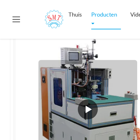
Thuis
>
Producten
>
stator die machine rijgen
>
Automatische
Thuis
Producten
Vid