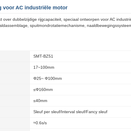
 voor AC industriële motor
over dubbelzijdige rijgcapaciteit, speciaal ontworpen voor AC industr
aldassemblage, spuitmondrotatiemechanisme, naaldbewegingssysteem
SMT-BZ51
17~100mm
Φ25~ Φ100mm
≤Φ160mm
≤40mm
Sleuf per sleuf/Interval sleuf/Fancy sleuf
≈0.6s/s