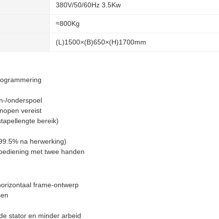
380V/50/60Hz 3.5Kw
≈800Kg
(L)1500×(B)650×(H)1700mm
rogrammering
en-/onderspoel
nopen vereist
tapellengte bereik)
≥99.5% na herwerking)
 bediening met twee handen
horizontaal frame-ontwerp
sen
de stator en minder arbeid