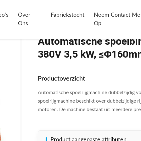
 Spoelbindmachine Voor AC-Motor, 380V 3,5 KW, ≤Φ160mm
eo's
Over
Fabriekstocht
Neem Contact Me
Ons
Op
Automatische spoelbi
380V 3,5 kW, ≤Φ160m
Productoverzicht
Automatische spoelrijgmachine dubbelzijdig v
spoelrijgmachine beschikt over dubbelzijdige r
motoren. De machine bestaat uit meerdere pre
Product aangepaste attributen