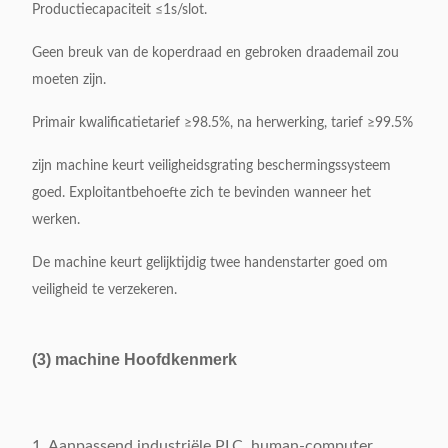
Productiecapaciteit ≤1s/slot.
Geen breuk van de koperdraad en gebroken draademail zou
moeten zijn.
Primair kwalificatietarief ≥98.5%, na herwerking, tarief ≥99.5%
zijn machine keurt veiligheidsgrating beschermingssysteem
goed. Exploitantbehoefte zich te bevinden wanneer het
werken.
De machine keurt gelijktijdig twee handenstarter goed om
veiligheid te verzekeren.
(3) machine Hoofdkenmerk
1. Aanpassend industriële PLC, human-computer