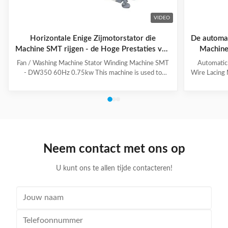
VIDEO
Horizontale Enige Zijmotorstator die
De automat
Machine SMT rijgen - de Hoge Prestaties van
Machine
DW350
Fan / Washing Machine Stator Winding Machine SMT
Automatic
- DW350 60Hz 0.75kw This machine is used to
Wire Lacing 
inserting coil and wedge into stator. And it can insert
of The stat
coil and wedge simultaneously. This HMI can set all
Machine a
the necessary data. With easy and convenient tooling
button to 
change process, this machine is suitable for three
suitable f
phase motor, fan motor and other motor, with a
compressio
veriety model number but low output. Wedge fedding
motor and 
mode can be set according to different
machine is
Neem contact met ons op
motor.Horizontal Winding Inserting
m
U kunt ons te allen tijde contacteren!