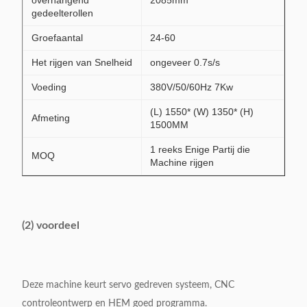
overhangend
2085mm
gedeelterollen
Groefaantal
24-60
Het rijgen van Snelheid
ongeveer 0.7s/s
Voeding
380V/50/60Hz 7Kw
(L) 1550* (W) 1350* (H)
Afmeting
1500MM
1 reeks Enige Partij die
MOQ
Machine rijgen
(2) voordeel
Deze machine keurt servo gedreven systeem, CNC
controleontwerp en HEM goed programma.