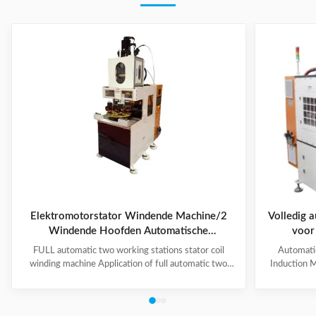
Elektromotorstator Windende Machine/2
Volledig 
Windende Hoofden Automatische
voor
Wasmachine
stapelho
FULL automatic two working stations stator coil
Automati
winding machine Application of full automatic two
Induction M
working stations stator coil winding machine This
for winding 
automatic stator winding machine is suitable for 2
cycle to sign
poles, 4 poles and 6poles coils winding. 1. Main
features 