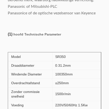
beroemd merk, waarborg nauwkeurige verrichting.
Panasonic of Mitsubishi-PLC
Panasonice of de optische vezelsensor van Keyence
(1)
hoofd Technische Parameter
Model
SR350
Draaddiameter
0.31.2mm
Windende Diameter
100350mm
Overdrachtafstand
≤250mm
Zonder commissie
1500r/min
snelheid
Voeding
220V/50/60Hz 1.5Kw