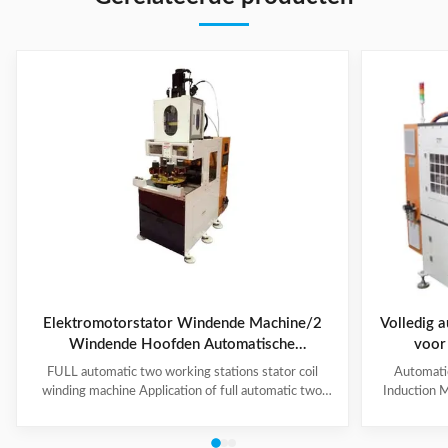
Elektromotorstator Windende Machine/2
Volledig 
Windende Hoofden Automatische
voor
Wasmachine
stapelho
FULL automatic two working stations stator coil
Automati
winding machine Application of full automatic two
Induction M
working stations stator coil winding machine This
for winding 
automatic stator winding machine is suitable for 2
cycle to sign