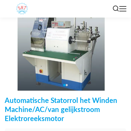
Automatische Statorrol het Winden
Machine/AC/van gelijkstroom
Elektroreeksmotor